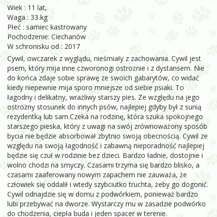
Wiek : 11 lat,
Waga : 33 kg
Płeć : samiec kastrowany
Pochodzenie: Ciechanów
W schronisku od : 2017
Cywil, owczarek z wyglądu, nieśmiały z zachowania. Cywil jest
psem, który mija inne czworonogi ostrożnie i z dystansem. Nie
do końca zdaje sobie sprawę ze swoich gabarytów, co widać
kiedy niepewnie mija sporo mniejsze od siebie psiaki. To
łagodny i delikatny, wrażliwy starszy pies. Ze względu na jego
ostrożny stosunek do innych psów, najlepiej gdyby był z sunią
rezydentką lub sam.Czeka na rodzinę, która szuka spokojnego
starszego pieska, który z uwagi na swój zrównoważony sposób
bycia nie będzie absorbował zbytnio swoją obecnością. Cywil ze
względu na swoją łagodność i zabawną nieporadność najlepiej
będzie się czuł w rodzinie bez dzieci. Bardzo ładnie, dostojnie i
wolno chodzi na smyczy. Czasami trzyma się bardzo blisko, a
czasami zaaferowany nowym zapachem nie zauważa, że
człowiek się oddalił i wtedy szybciutko truchta, żeby go dogonić.
Cywil odnajdzie się w domu z podwórkiem, ponieważ bardzo
lubi przebywać na dworze. Wystarczy mu w zasadzie podwórko
do chodzenia, ciepła buda i jeden spacer w terenie.