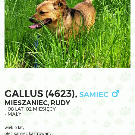
GALLUS (4623),
SAMIEC
MIESZANIEC, RUDY
- 08 LAT, 02 MIESIĘCY
- MAŁY
wiek 6 lat,
płeć samiec kastrowany,