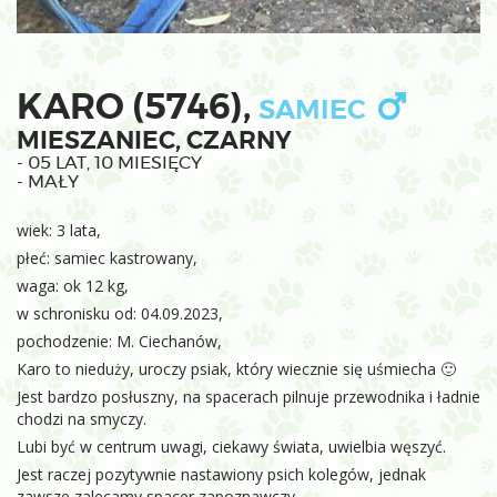
KARO (5746),
SAMIEC
MIESZANIEC, CZARNY
- 05 LAT, 10 MIESIĘCY
- MAŁY
wiek: 3 lata,
płeć: samiec kastrowany,
waga: ok 12 kg,
w schronisku od: 04.09.2023,
pochodzenie: M. Ciechanów,
Karo to nieduży, uroczy psiak, który wiecznie się uśmiecha 🙂
Jest bardzo posłuszny, na spacerach pilnuje przewodnika i ładnie
chodzi na smyczy.
Lubi być w centrum uwagi, ciekawy świata, uwielbia węszyć.
Jest raczej pozytywnie nastawiony psich kolegów, jednak
zawsze zalecamy spacer zapoznawczy.