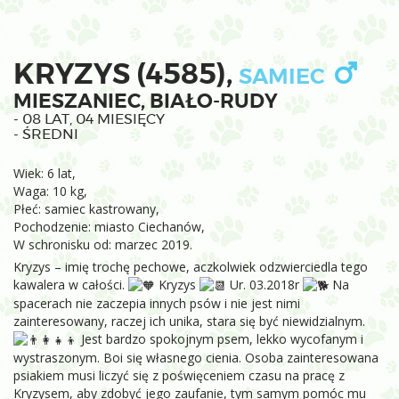
KRYZYS (4585),
SAMIEC
MIESZANIEC, BIAŁO-RUDY
- 08 LAT, 04 MIESIĘCY
- ŚREDNI
Wiek: 6 lat,
Waga: 10 kg,
Płeć: samiec kastrowany,
Pochodzenie: miasto Ciechanów,
W schronisku od: marzec 2019.
Kryzys – imię trochę pechowe, aczkolwiek odzwierciedla tego
kawalera w całości.
Kryzys
Ur. 03.2018r
Na
spacerach nie zaczepia innych psów i nie jest nimi
zainteresowany, raczej ich unika, stara się być niewidzialnym.
Jest bardzo spokojnym psem, lekko wycofanym i
wystraszonym. Boi się własnego cienia. Osoba zainteresowana
psiakiem musi liczyć się z poświęceniem czasu na pracę z
Kryzysem, aby zdobyć jego zaufanie, tym samym pomóc mu