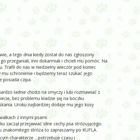
wie, a tego dnia kiedy został do nas zgłoszony
go przeganiali, inni dokarmiali i chcieli mu pomóc. Na
 Trafił do nas w niedzielny wieczór pod koniec
y mu schronienie i będziemy teraz szukać jego
e posiada czipa.
ardzo ładnie chodzi na smyczy i lubi rozmawiać z
iecie, bez problemu kładzie się na boczku
skania. Uroku najbardziej dodaje mu jego kusy
walkach z innymi psami.
u zaczął przejawiać silne cechy psa stróżującego.
mu znakomitego stróża to zapraszamy po KUFLA.
ącym charakterze …potrzebuje czasu i