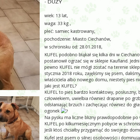
- DUŻY
wiek: 13 lat,
waga: 33 kg ,
płeć: samiec kastrowany,
pochodzenie: Miasto Ciechanów,
w schronisku od: 28.01.2018,
KUFEL podobno błąkał się kilka dni w Ciechano
postanowił ogrzać się w sklepie Kaufland. Jedni 
pewno KUFEL nie mógł zostać na terenie sklepu.
stycznia 2018 roku, zajęliśmy się psem, daliśm
właściciela albo nowego domu, niestety pies ni
Jaki jest KUFEL?
KUFEL to pies bardzo kontaktowy, posłuszny, b
człowiekiem, uwielbia również drapanie po grzb
odsłaniając brzuch i zachęcając również do gła
ogonek
Na pysku ma liczne blizny prawdopodobnie po 
KUFEL po kilkumiesięcznym pobycie w schronisk
Jeśli ktoś chciałby przygarnąć do swojego do
Kufel jest psem o silnej osobowości i dominuj