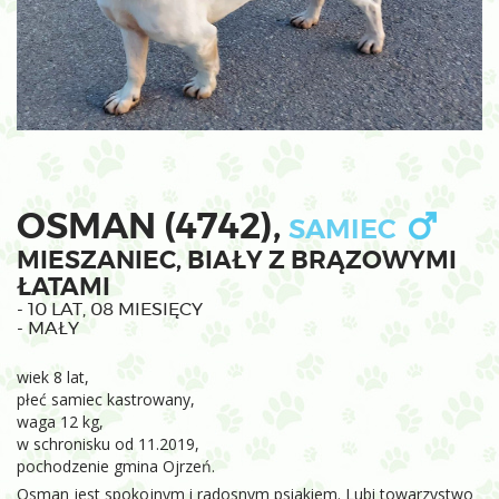
OSMAN (4742),
SAMIEC
MIESZANIEC, BIAŁY Z BRĄZOWYMI
ŁATAMI
- 10 LAT, 08 MIESIĘCY
- MAŁY
wiek 8 lat,
płeć samiec kastrowany,
waga 12 kg,
w schronisku od 11.2019,
pochodzenie gmina Ojrzeń.
Osman jest spokojnym i radosnym psiakiem. Lubi towarzystwo