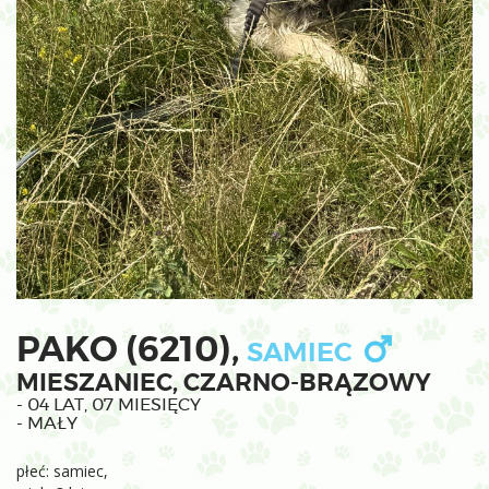
PAKO (6210),
SAMIEC
MIESZANIEC, CZARNO-BRĄZOWY
- 04 LAT, 07 MIESIĘCY
- MAŁY
płeć: samiec,