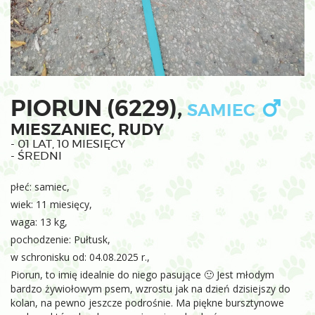
PIORUN (6229),
SAMIEC
MIESZANIEC, RUDY
- 01 LAT, 10 MIESIĘCY
- ŚREDNI
płeć: samiec,
wiek: 11 miesięcy,
waga: 13 kg,
pochodzenie: Pułtusk,
w schronisku od: 04.08.2025 r.,
Piorun, to imię idealnie do niego pasujące 🙂 Jest młodym
bardzo żywiołowym psem, wzrostu jak na dzień dzisiejszy do
kolan, na pewno jeszcze podrośnie. Ma piękne bursztynowe