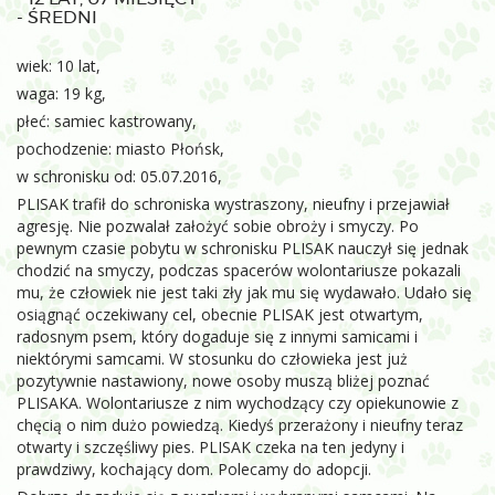
- ŚREDNI
wiek: 10 lat,
waga: 19 kg,
płeć: samiec kastrowany,
pochodzenie: miasto Płońsk,
w schronisku od: 05.07.2016,
PLISAK trafił do schroniska wystraszony, nieufny i przejawiał
agresję. Nie pozwalał założyć sobie obroży i smyczy. Po
pewnym czasie pobytu w schronisku PLISAK nauczył się jednak
chodzić na smyczy, podczas spacerów wolontariusze pokazali
mu, że człowiek nie jest taki zły jak mu się wydawało. Udało się
osiągnąć oczekiwany cel, obecnie PLISAK jest otwartym,
radosnym psem, który dogaduje się z innymi samicami i
niektórymi samcami. W stosunku do człowieka jest już
pozytywnie nastawiony, nowe osoby muszą bliżej poznać
PLISAKA. Wolontariusze z nim wychodzący czy opiekunowie z
chęcią o nim dużo powiedzą. Kiedyś przerażony i nieufny teraz
otwarty i szczęśliwy pies. PLISAK czeka na ten jedyny i
prawdziwy, kochający dom. Polecamy do adopcji.